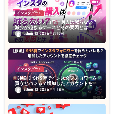
インスタグラム
インスタのフォロワー購入は減らない？
減少が起きるケースとその要因とは
admin
2026年7月9日
インスタグラム
【検証】SNS侍でインスタフォロワーを
買うとバレる？増加したアカウントを徹
底チェック
admin
2026年4月8日