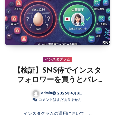
インスタグラム
【検証】SNS侍でインスタ
フォロワーを買うとバレ
る？増加したアカウントを
admin
2026年4月8日
徹底チェック
コメントはまだありません
インスタグラムの運用において、…