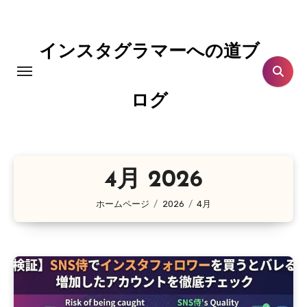
コ
ン
テ
インスタグラマーへの道ブ
ン
ツ
ログ
に
ス
キ
ッ
4月 2026
プ
ホームページ
2026
4月