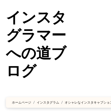
コ
ン
インスタ
テ
ン
ツ
グラマー
に
ス
への道ブ
キ
ッ
プ
ログ
ホームページ
インスタグラム
オシャレなインスタキャプショ